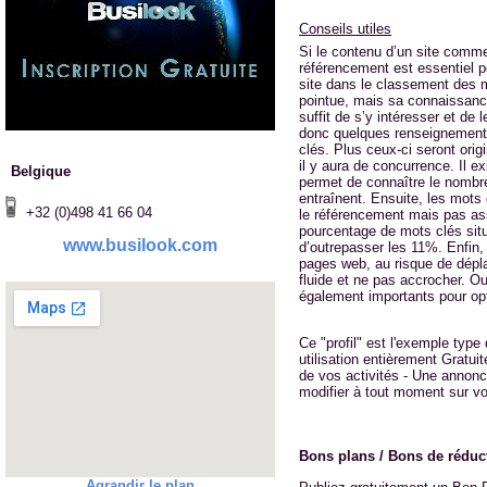
Conseils utiles
Si le contenu d’un site commer
référencement est essentiel pou
site dans le classement des 
pointue, mais sa connaissance e
suffit de s’y intéresser et de 
donc quelques renseignements 
clés. Plus ceux-ci seront orig
il y aura de concurrence. Il 
Belgique
permet de connaître le nombre
entraînent. Ensuite, les mots 
+32 (0)498 41 66 04
le référencement mais pas ass
pourcentage de mots clés sit
www.busilook.com
d’outrepasser les 11%. Enfin,
pages web, au risque de déplai
fluide et ne pas accrocher. Ou
également importants pour opt
Ce "profil" est l'exemple type
utilisation entièrement Gratui
de vos activités - Une annonc
modifier à tout moment sur vot
Bons plans / Bons de réduc
Agrandir le plan