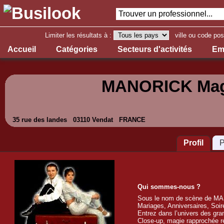
Limiter les résultats à :
ville ou code pos
Accueil
Catégories
Secteurs d'activités
Em
MANORICK Mag
35 rue des landes 03110 Vendat FRANCE
Profil
P
Qui sommes-nous ?
Sous le nom de scène de MA
Mariages, Anniversaires, Soiré
Entrez dans l’univers des gran
Close-up, magie rapprochée ré