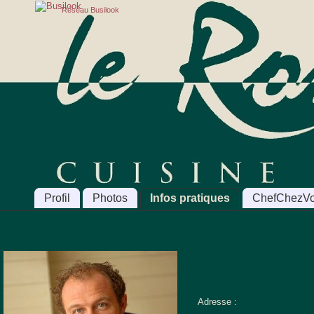
Réseau Busilook
Profil
Photos
Infos pratiques
ChefChezV
Adresse :