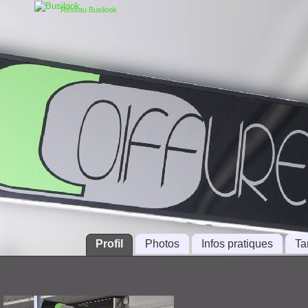
Réseau Busilook
Profil
Photos
Infos pratiques
Tar