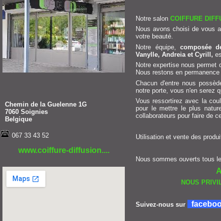
Notre salon
COIFFURE DIFF
Nous avons choisi de vous ac
votre beauté.
Notre équipe,
composée de
Vanylle, Andreia et Cyrill,
es
Notre expertise nous permet 
Nous restons en permanence à l
Chacun d'entre nous possède
notre porte, vous n'en serez q
Vous ressortirez avec la coul
Chemin de la Guelenne 1G
pour le mettre le plus natu
7060 Soignies
collaborateurs pour faire de c
Belgique
067 33 43 52
Utilisation et vente des produ
www.coiffure-diffusion....
Nous sommes ouverts tous le
NOUS PRIV
facebo
Suivez-nous sur