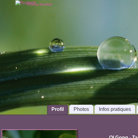
Réseau Busilook
Profil
Photos
Infos pratiques
QI Gong - Ta