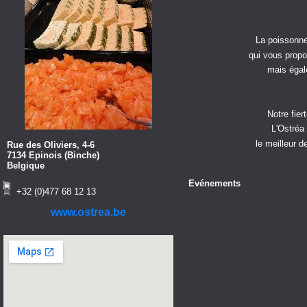
La poissonne
qui vous propo
mais égal
Notre fier
L'Ostréa
le meilleur d
Rue des Oliviers, 4-6
7134 Epinois (Binche)
Belgique
Evénements
+32 (0)477 68 12 13
www.ostrea.be