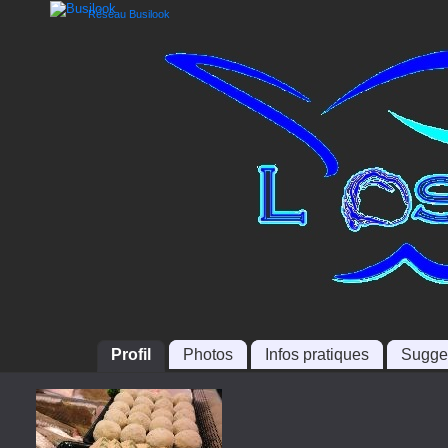
Réseau Busilook
Profil
Photos
Infos pratiques
Sugge