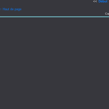
<<
Début
↑ Haut de page
Cop