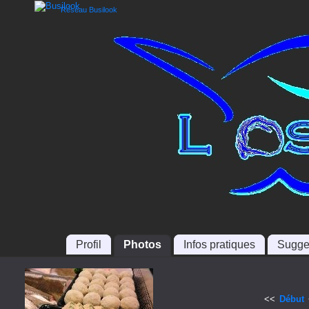
Réseau Busilook
Profil
Photos
Infos pratiques
Sugge
<<
Début