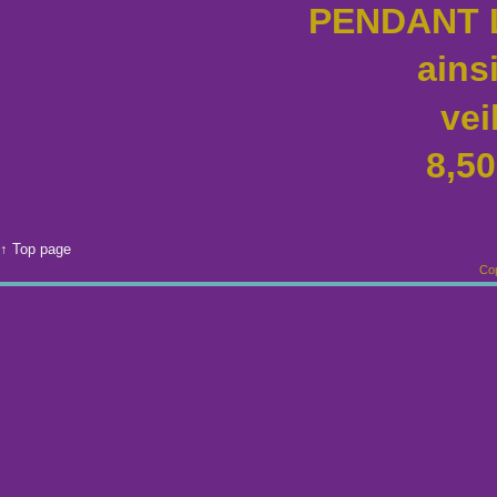
PENDANT 
ains
vei
8,5
↑ Top page
Cop