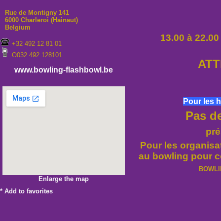
Rue de Montigny 141
6000 Charleroi (Hainaut)
Belgium
13.00 à 22.00
+32 492 12 81 01
O032 492 128101
ATT
www.bowling-flashbowl.be
Pour les h
Pas d
pré
Pour les organisa
au bowling pour co
BOWLI
Enlarge the map
*
Add to favorites