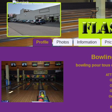
Busilook Network
Profile
Photos
Information
Pri
Bowlin
bowling pour tous d
ATTENTI
O
O
O
Ou