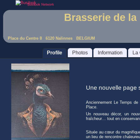
Busilook Network
Brasserie de la
Place du Centre 8 6120 Nalinnes BELGIUM
Profile
Photos
Information
La 
Une nouvelle page s
Anciennement Le Temps de la 
Place.
Un nouveau décor, un nouve
fraîcheur… tout en conservant c
Située au cœur du magnifique 
un lieu de rencontre chaleure