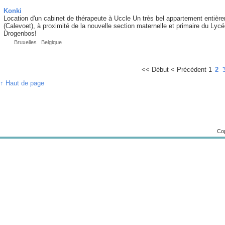
Konki
Location d'un cabinet de thérapeute à Uccle Un très bel appartement entièr
(Calevoet), à proximité de la nouvelle section maternelle et primaire du Lyc
Drogenbos!
Bruxelles Belgique
<<
Début
<
Précédent
1
2
↑ Haut de page
Cop