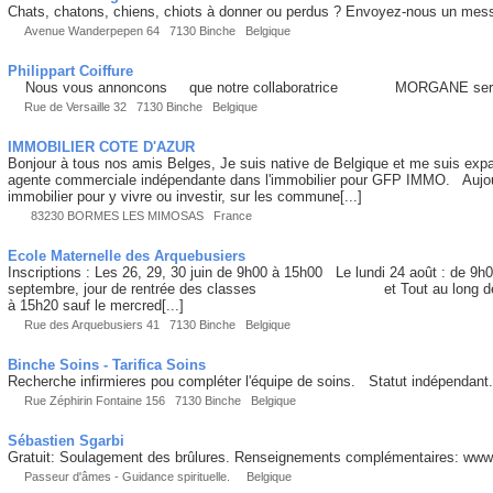
Chats, chatons, chiens, chiots à donner ou perdus ? Envoyez-nous un mess
Avenue Wanderpepen 64 7130 Binche Belgique
Philippart Coiffure
Nous vous annoncons que notre collaboratrice MORGANE sera de re
Rue de Versaille 32 7130 Binche Belgique
IMMOBILIER COTE D'AZUR
Bonjour à tous nos amis Belges, Je suis native de Belgique et me suis expar
agente commerciale indépendante dans l'immobilier pour GFP IMMO. Aujourd
immobilier pour y vivre ou investir, sur les commune[...]
83230 BORMES LES MIMOSAS France
Ecole Maternelle des Arquebusiers
Inscriptions : Les 26, 29, 30 juin de 9h00 à 15h00 Le lundi 24 août : de 9
septembre, jour de rentrée des classes et Tout au long de l'année
à 15h20 sauf le mercred[...]
Rue des Arquebusiers 41 7130 Binche Belgique
Binche Soins - Tarifica Soins
Recherche infirmieres pou compléter l'équipe de soins. Statut indépendan
Rue Zéphirin Fontaine 156 7130 Binche Belgique
Sébastien Sgarbi
Gratuit: Soulagement des brûlures. Renseignements complémentaires: w
Passeur d'âmes - Guidance spirituelle. Belgique