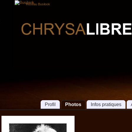
Réseau Busilook
Profil
Photos
Infos pratiques