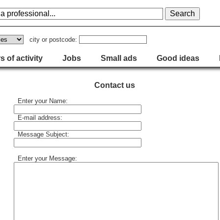
city or postcode:
s of activity
Jobs
Small ads
Good ideas
Contact us
Enter your Name:
E-mail address:
Message Subject:
Enter your Message: