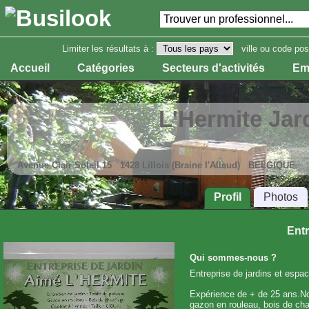
Limiter les résultats à :
ville ou code pos
Accueil
Catégories
Secteurs d'activités
Em
L'Hermite Jar
Avenue Clair Soleil 15 1428 Lillois (Braine l'Alleud) BELGIQUE
Profil
Photos
Entr
Qui sommes-nous ?
Entreprise de jardins et espac
Expérience de + de 25 ans.Not
gazon en rouleau, bois de chau