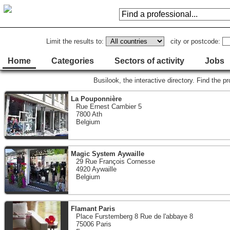
Limit the results to:
city or postcode:
Home
Categories
Sectors of activity
Jobs
Busilook, the interactive directory. Find the p
La Pouponnière
Rue Ernest Cambier 5
7800 Ath
Belgium
Magic System Aywaille
29 Rue François Cornesse
4920 Aywaille
Belgium
Flamant Paris
Place Furstemberg 8 Rue de l'abbaye 8
75006 Paris