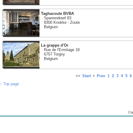
Taghazoute BVBA
Sparrendreef 83
8300 Knokke - Zoute
Belgium
La grappe d'Or
Rue de l'Ermitage 18
6757 Torgny
Belgium
<<
Start
<
Prev
1
2
3
4
5
6
↑ Top page
Cop