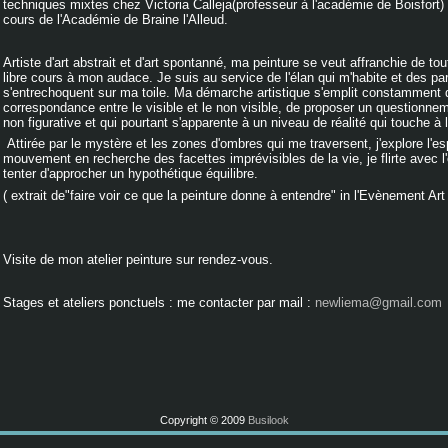
techniques mixtes chez Victoria Calleja(professeur à l'académie de Boisfort)
cours de l'Académie de Braine l'Alleud.
Artiste d'art abstrait et d'art spontanné, ma peinture se veut affranchie de to
libre cours à mon audace. Je suis au service de l'élan qui m'habite et des par
s'entrechoquent sur ma toile. Ma démarche artistique s'emplit constamment du
correspondance entre le visible et le non visible, de proposer un questionnem
non figurative et qui pourtant s'apparente à un niveau de réalité qui touche à 
Attirée par le mystère et les zones d'ombres qui me traversent, j'explore l'esp
mouvement en recherche des facettes imprévisibles de la vie, je flirte avec l'
tenter d'approcher un hypothétique équilibre.
( extrait de"faire voir ce que la peinture donne à entendre" in l'Evènement Art
Visite de mon atelier peinture sur rendez-vous.
Stages et ateliers ponctuels : me contacter par mail :
newliema@gmail.com
Copyright © 2009
Busilook