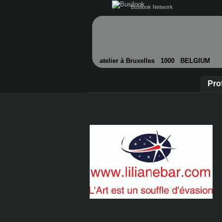
Busilook Network
atelier à Bruxelles 1000 BELGIUM
Prof