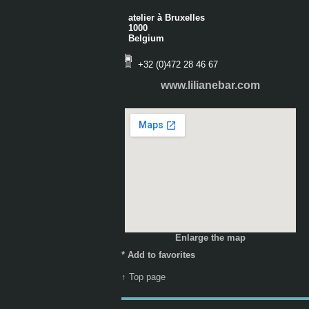
atelier à Bruxelles
1000
Belgium
+32 (0)472 28 46 67
www.lilianebar.com
Enlarge the map
*
Add to favorites
↑ Top page