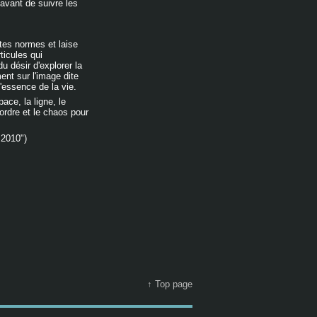
 avant de suivre les
utes normes et laise
ticules qui
 désir d'explorer la
ent sur l'image dite
l'essence de la vie.
ace, la ligne, le
ordre et le chaos pour
 2010")
↑ Top page