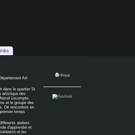
inks
Print
 Département Art-
t dans le quartier St
 artistique des
e Marcel Lecompte,
ens et le groupe des
es. De rencontres en
n premier temps
ifférents ateliers
vide d'apprendre et
Goldwitch et les