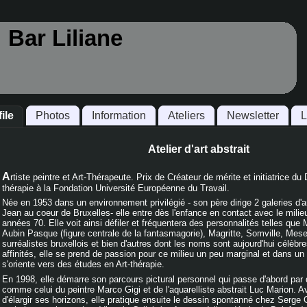
Bar Liliane
ile
Photos
Information
Ateliers
Newsletter
L
Atelier d'art abstrait
A
rtiste peintre et Art-Thérapeute. Prix de Créateur de mérite et initiatrice du
thérapie à la Fondation Université Européenne du Travail.
Née en 1953 dans un environnement privilégié - son père dirige 2 galeries d'ar
Jean au coeur de Bruxelles- elle entre dès l'enfance en contact avec le milieu
années 70. Elle voit ainsi défiler et fréquentera des personnalités telles qu
Aubin Pasque (figure centrale de la fantasmagorie), Magritte, Somville, Mes
surréalistes bruxellois et bien d'autres dont les noms sont aujourd'hui célèbr
affinités, elle se prend de passion pour ce milieu un peu marginal et dans u
s'oriente vers des études en Art-thérapie.
En 1998, elle démarre son parcours pictural personnel qui passe d'abord par d
comme celui du peintre Marco Gigi et de l'aquarelliste abstrait Luc Marion. A
d'élargir ses horizons, elle pratique ensuite le dessin spontanné chez Serge 