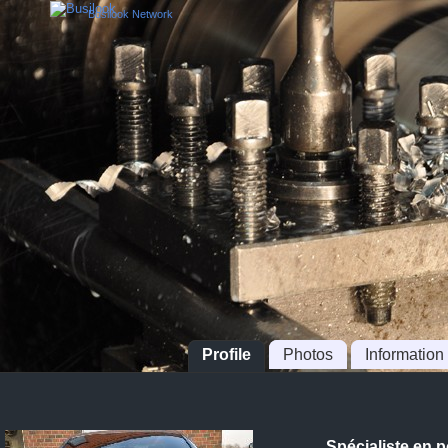
Busilook Network
Profile
Photos
Information
Spécialiste en 