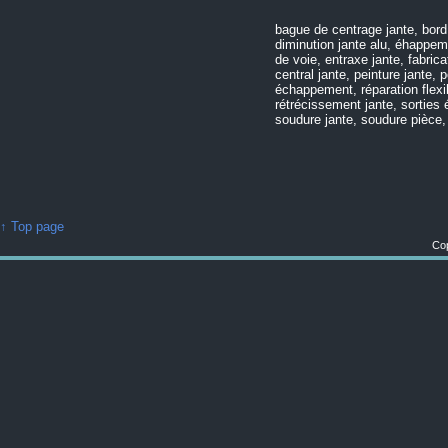
bague de centrage jante, bord 
diminution jante alu, éhappem
de voie, entraxe jante, fabric
central jante, peinture jante, 
échappement, réparation flexib
rétrécissement jante, sorties
soudure jante, soudure pièce, 
↑ Top page
Cop