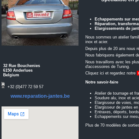
Echappements sur mesu
Réparation, transforma
Elargissements de jant
Nous sommes un atelier familia
inox et acier.
Depuis plus de 20 ans nous r
Nous fabriquons également de
Nous travaillons avec les plu
32 Rue Bouchenies
d'accessoires de Tuning.
6150 Anderlues
Cliquez ici et regardez notre
Belgium
Notre savoir-faire
+32 (0)477 72 59 57
Atelier de tournage et fr
www.reparation-jantes.be
Soudure alu, inox et acie
Elargisseur de voies, m
Elargisseur de jantes en 
Entraxes, déports, bords
Echappements sur mesu
Plus de 70 modèles de sortie