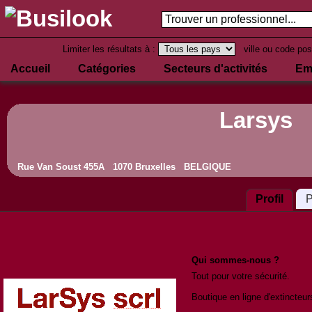
Limiter les résultats à :
ville ou code pos
Accueil
Catégories
Secteurs d'activités
Em
Larsys
Rue Van Soust 455A 1070 Bruxelles BELGIQUE
Profil
P
Qui sommes-nous ?
Tout pour votre sécurité.

Boutique en ligne d'extincteur