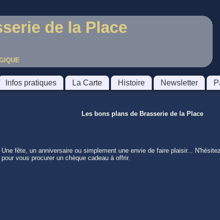
serie de la Place
LGIQUE
Infos pratiques
La Carte
Histoire
Newsletter
P
Les bons plans de Brasserie de la Place
Une fête, un anniversaire ou simplement une envie de faire plaisir... N'hésite
pour vous procurer un chèque cadeau à offrir.