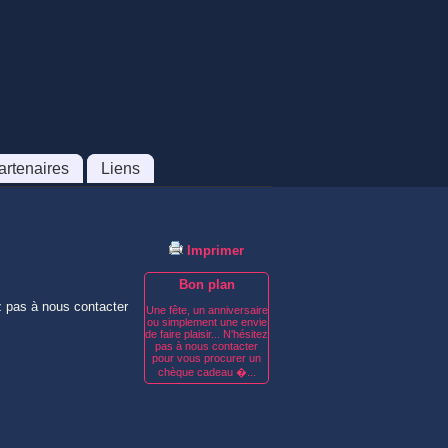
artenaires
Liens
Imprimer
Bon plan
z pas à nous contacter 
Une fête, un anniversaire
ou simplement une envie
de faire plaisir... N'hésitez
pas à nous contacter
pour vous procurer un
chèque cadeau �...