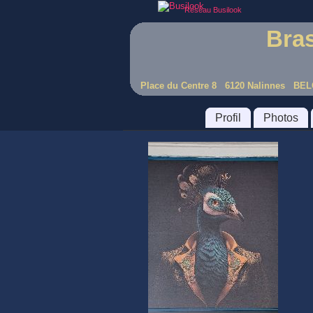
Réseau Busilook
Bras
Place du Centre 8 6120 Nalinnes BE
Profil
Photos