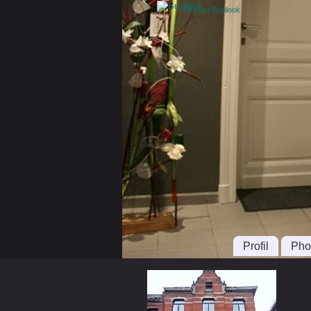
Réseau Busilook
Profil
Pho