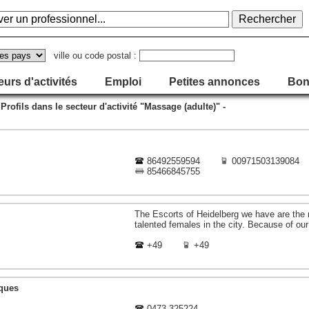
ville ou code postal :
eurs d'activités
Emploi
Petites annonces
Bon
 Profils dans le secteur d'activité "Massage (adulte)" -
86492559594
00971503139084
85466845755
The Escorts of Heidelberg we have are the 
talented females in the city. Because of our
+49
+49
ques
0473 325224