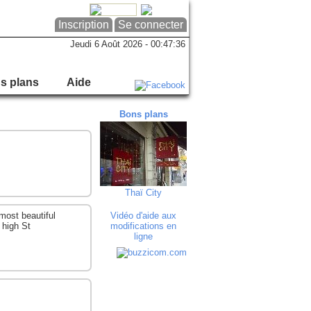
Inscription
Se connecter
Jeudi 6 Août 2026 - 00:47:36
s plans
Aide
Bons plans
Bons plans
Bon
Thaï City
Art'in Bocca
Angolo 
most beautiful
Vidéo d'aide aux
 high St
modifications en
ligne