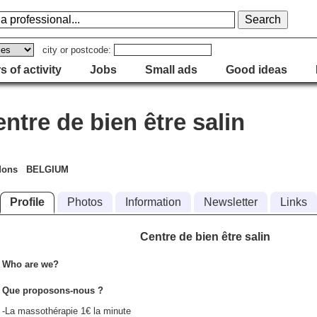
city or postcode:
s of activity
Jobs
Small ads
Good ideas
tre de bien être salin
 Mons BELGIUM
Profile
Photos
Information
Newsletter
Links
Centre de bien être salin
Who are we?
Que proposons-nous ?
-La massothérapie 1€ la minute