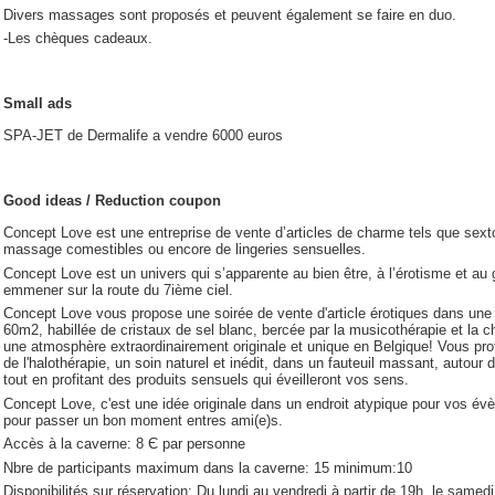
Divers massages sont proposés et peuvent également se faire en duo.
-Les chèques cadeaux.
Small ads
SPA-JET de Dermalife a vendre 6000 euros
Good ideas / Reduction coupon
Concept Love est une entreprise de vente d’articles de charme tels que sext
massage comestibles ou encore de lingeries sensuelles.
Concept Love est un univers qui s’apparente au bien être, à l’érotisme et 
emmener sur la route du 7ième ciel.
Concept Love vous propose une soirée de vente d'article érotiques dans une
60m2, habillée de cristaux de sel blanc, bercée par la musicothérapie et la 
une atmosphère extraordinairement originale et unique en Belgique! Vous prof
de l'halothérapie, un soin naturel et inédit, dans un fauteuil massant, autour 
tout en profitant des produits sensuels qui éveilleront vos sens.
Concept Love, c'est une idée originale dans un endroit atypique pour vos é
pour passer un bon moment entres ami(e)s.
Accès à la caverne: 8 Є par personne
Nbre de participants maximum dans la caverne: 15 minimum:10
Disponibilités sur réservation: Du lundi au vendredi à partir de 19h, le samedi 