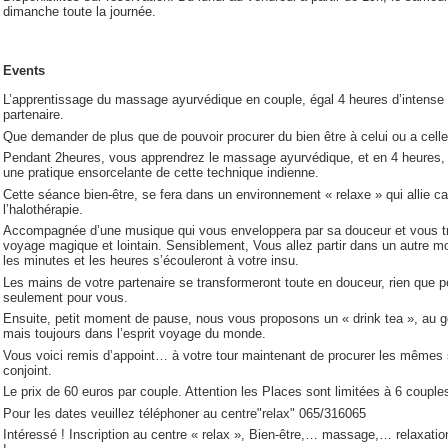
dimanche toute la journée.
Events
L’apprentissage du massage ayurvédique en couple, égal 4 heures d’intense 
partenaire.
Que demander de plus que de pouvoir procurer du bien être à celui ou a celle
Pendant 2heures, vous apprendrez le massage ayurvédique, et en 4 heures,
une pratique ensorcelante de cette technique indienne.
Cette séance bien-être, se fera dans un environnement « relaxe » qui allie ca
l’halothérapie.
Accompagnée d’une musique qui vous enveloppera par sa douceur et vous t
voyage magique et lointain. Sensiblement, Vous allez partir dans un autre 
les minutes et les heures s’écouleront à votre insu.
Les mains de votre partenaire se transformeront toute en douceur, rien que pou
seulement pour vous.
Ensuite, petit moment de pause, nous vous proposons un « drink tea », au g
mais toujours dans l’esprit voyage du monde.
Vous voici remis d’appoint… à votre tour maintenant de procurer les mêmes 
conjoint.
Le prix de 60 euros par couple. Attention les Places sont limitées à 6 couple
Pour les dates veuillez téléphoner au centre"relax" 065/316065
Intéressé ! Inscription au centre « relax », Bien-être,… massage,… relaxation