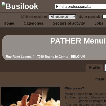
Limit the results to:
city or postcode:
Home
Categories
Sectors of activity
Jobs
PATHER Menui
Rue René Lepers, 4 7090 Braine le Comte BELGIUM
Profile
menuis
Who are we?
Vente et pose de toutes vos m
Extérieur: portes, châssis, vo
               portes de garage: basculantes ou sectionnelles.

Tous vos vitrages, simples: no