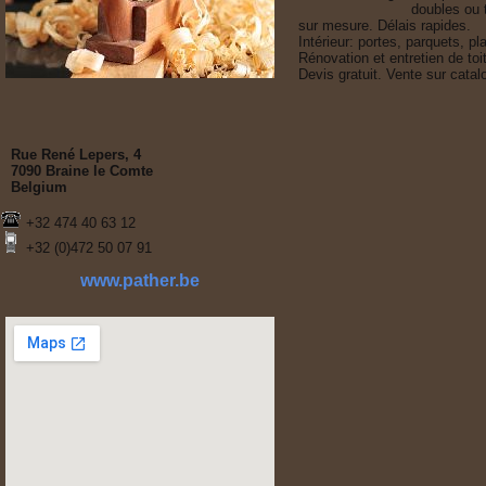
                          doubles ou triples: thermiques, acoustiques

sur mesure. Délais rapides.

Intérieur: portes, parquets, 
Rénovation et entretien de toi
Devis gratuit. Vente sur cata
Rue René Lepers, 4
7090 Braine le Comte
Belgium
+32 474 40 63 12
+32 (0)472 50 07 91
www.pather.be