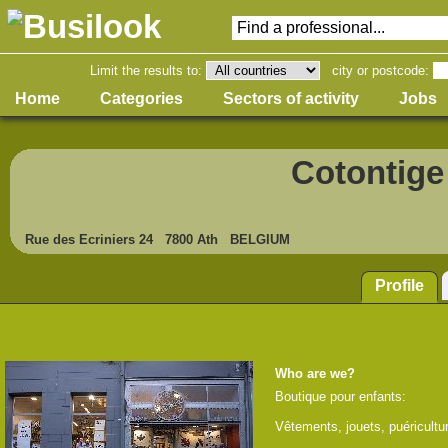
Limit the results to:
city or postcode:
Home
Categories
Sectors of activity
Jobs
Cotontige
Rue des Ecriniers 24 7800 Ath BELGIUM
Profile
Who are we?
Boutique pour enfants:

Vêtements, jouets, puéricultur