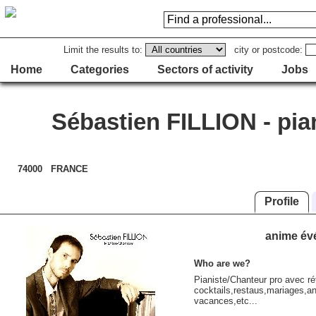
Limit the results to:
city or postcode:
Home
Categories
Sectors of activity
Jobs
Sébastien FILLION - pia
74000 FRANCE
Profile
anime évé
Who are we?
Pianiste/Chanteur pro avec ré
cocktails,restaus,mariages,ann
vacances,etc...
