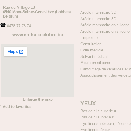
Rue du Village 13
6540 Mont-Sainte-Geneviève (Lobbes)
Aréole mammaire 3D 200
Belgium
Aréole mammaire 3D 380
Aréole mammaire en silicone
0478 77 78 74
Aréole mammaire en silicone
www.nathalielelubre.be
Empreinte 
Consultation 30€ (à d
Colle médicle 
Solvant médical 
Moule en silicone 50
Camouflage de cicatrices et v
Assouplissement des vergetur
Enlarge the map
YEUX
*
Add to favorites
Ras de cils supérie
Ras de cils inférie
Eye-liner supérieur (# épaiss
Eye-liner inférieu