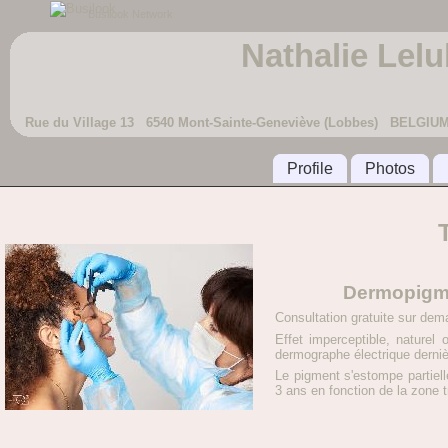
Busilook Network
Nathalie Lelu
Rue du Village 13 6540 Mont-Sainte-Geneviève (Lobbes) BELGIU
Profile
Photos
Dermopigme
Consultation gratuite sur dem
Effet imperceptible, naturel
dermographe électrique derniè
Le pigment s'estompe partiell
3 ans en fonction de la zone t