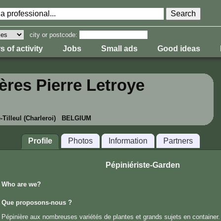
city or postcode:
s of activity
Jobs
Small ads
Good ideas
ères Pierre Letroye
-Tilleul (Charleroi) BELGIUM
Profile
Photos
Information
Partners
Pépiniériste-Garden
Who are we?
Que proposons-nous ?
Pépinière aux nombreuses variétés de plantes et grands sujets en container.