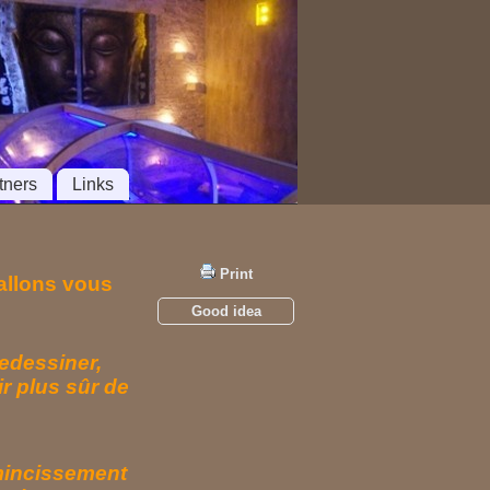
tners
Links
Print
 allons vous
Good idea
edessiner,
ir plus sûr de
amincissement