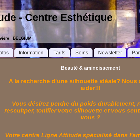
tude - Centre Esthétique
ouvière BELGIUM
otos
Information
Tarifs
Soins
Newsletter
Par
Beauté & amincissement
A la recherche d'une silhouette idéale? Nous
aider!!!
Vous désirez perdre du poids durablement, r
rescultper, tonifier votre silhouette et vous sent
vous ?
Votre centre Ligne Attitude spécialisé dans l'