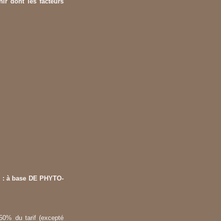
ir dont les facteurs
ic : à base DE PHYTO-
 50% du tarif (excepté