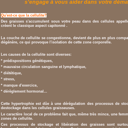
s'engage à vous aider dans votre dém
Qu'est-ce que la cellulite?
Des graisses s'accumulent sous votre peau dans des cellules appell
créent le classique aspect capitonné .
La couche de cellulite se congestionne, devient de plus en plus compa
dégénère, ce qui provoque l'isolation de cette zone corporelle.
Les causes de la cellulite sont diverses:
* prédispositions génétiques,
* mauvaise circulation sanguine et lymphatique,
* diététique,
* stress,
* manque d'exercice,
* dérèglement hormonal...
Cette hypertrophie est dûe à une dérégulation des processus de sto
destockage dans les cellules graisseuses.
Le caractère local de ce problème fait que, même très mince, une femm
zones de cellulite.
Ces processus de stockage et libération des graisses sont surt