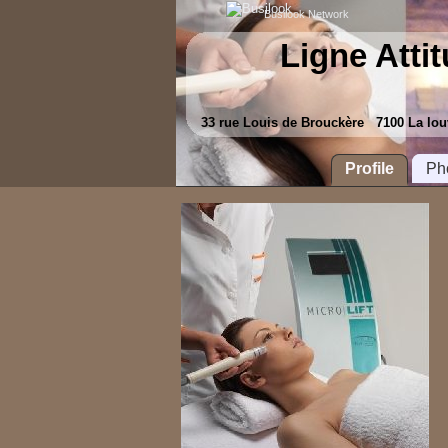
Busilook Network
Ligne Atti
33 rue Louis de Brouckère 7100 La l
Profile
Ph