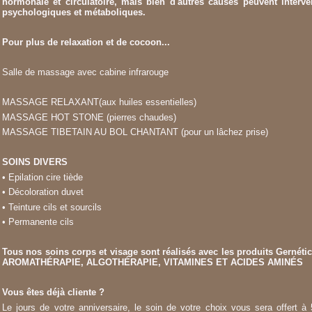
hormonale et circulatoire, mais bien d'autres causes peuvent interven
psychologiques et métaboliques.
Pour plus de relaxation et de cocoon...
Salle de massage avec cabine infrarouge
MASSAGE RELAXANT(aux huiles essentielles)
MASSAGE HOT STONE (pierres chaudes)
MASSAGE TIBETAIN AU BOL CHANTANT (pour un lâchez prise)
SOINS DIVERS
• Epilation cire tiède
• Décoloration duvet
• Teinture cils et sourcils
• Permanente cils
Tous nos soins corps et visage sont réalisés avec les produits Gernét
AROMATHÉRAPIE, ALGOTHÉRAPIE, VITAMINES ET ACIDES AMINÉS
Vous êtes déjà cliente ?
Le jours de votre anniversaire, le soin de votre choix vous sera offert à