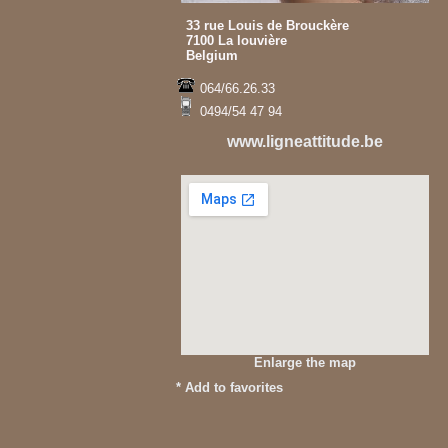
33 rue Louis de Brouckère
7100 La louvière
Belgium
064/66.26.33
0494/54 47 94
www.ligneattitude.be
Enlarge the map
*
Add to favorites