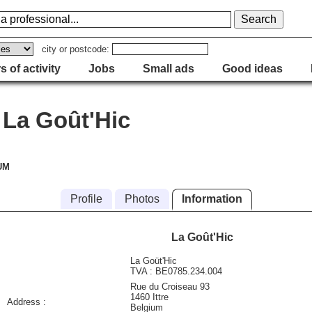
city or postcode:
s of activity
Jobs
Small ads
Good ideas
La Goût'Hic
UM
Profile
Photos
Information
La Goût'Hic
La Goüt'Hic
TVA : BE0785.234.004
Rue du Croiseau 93
1460
Ittre
Address :
Belgium