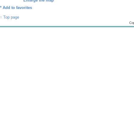
Enlarge the map
*
Add to favorites
↑ Top page
Cop