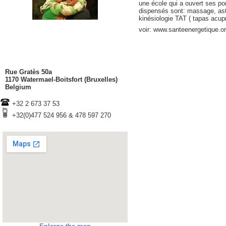
une école qui a ouvert ses p
dispensés sont: massage, astr
kinésiologie TAT ( tapas acupr
voir: www.santeenergetique.o
Rue Gratès 50a
1170 Watermael-Boitsfort (Bruxelles)
Belgium
+32 2 673 37 53
+32(0)477 524 956 & 478 597 270