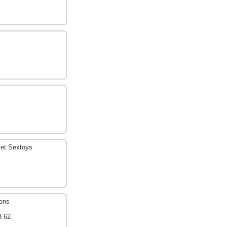
x et Sextoys
ions
3 62