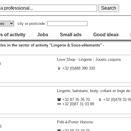
city or postcode:
s of activity
Jobs
Small ads
Good ideas
iles in the sector of activity "Lingerie & Sous-vêtements" -
Love Shop - Lingerie - Jouets coquins
0
+32 (0)488 390 330
Lingerie, balnéaire, body, collant et linge de
+32 87 35 35 70
+32 (0)478 33 5
+32 (0)87 31 03 88
Prêt-à-Porter Homme
3
+32 69 22 18 75