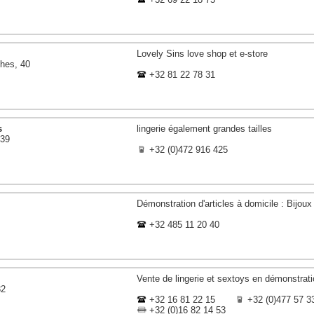
Lovely Sins love shop et e-store
hes, 40
+32 81 22 78 31
s
lingerie également grandes tailles
 39
+32 (0)472 916 425
Démonstration d'articles à domicile : Bijou
+32 485 11 20 40
Vente de lingerie et sextoys en démonstrat
32
+32 16 81 22 15
+32 (0)477 57 3
+32 (0)16 82 14 53