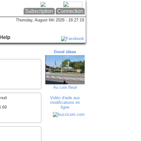
Subscription
Connection
Thursday, August 6th 2026 - 18:27:19
Help
Good ideas
Good ideas
Goo
Au coin fleuri
Cocktails Mixe...
Hy
 nuit
Vidéo d'aide aux
modifications en
6 69
ligne