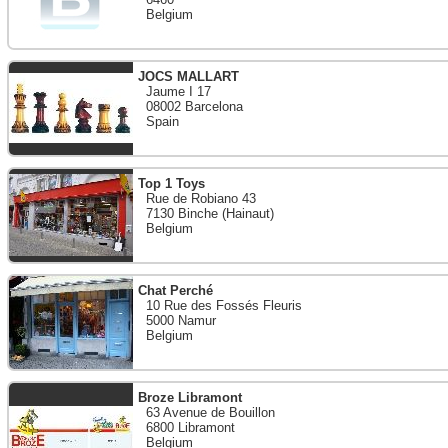
Belgium
JOCS MALLART
Jaume I 17
08002 Barcelona
Spain
Top 1 Toys
Rue de Robiano 43
7130 Binche (Hainaut)
Belgium
Chat Perché
10 Rue des Fossés Fleuris
5000 Namur
Belgium
Broze Libramont
63 Avenue de Bouillon
6800 Libramont
Belgium