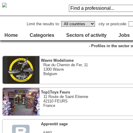
Limit the results to:
city or postcode:
Home
Categories
Sectors of activity
Jobs
- Profiles in the sector o
Wavre Modelisme
Rue du Chemin de Fer, 11
1300 Wavre
Belgium
Top1Toys Feurs
11 Route de Saint Etienne
42110 FEURS
France
Apprentit sage
6460