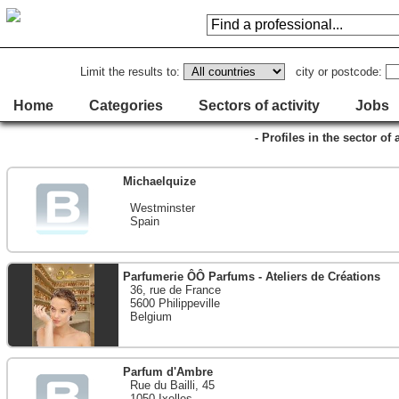
Limit the results to:
city or postcode:
Home
Categories
Sectors of activity
Jobs
- Profiles in the sector of 
Michaelquize
Westminster
Spain
Parfumerie ÔÔ Parfums - Ateliers de Créations
36, rue de France
5600 Philippeville
Belgium
Parfum d'Ambre
Rue du Bailli, 45
1050 Ixelles