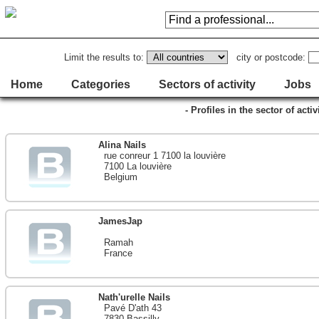
Limit the results to:
city or postcode:
Home
Categories
Sectors of activity
Jobs
- Profiles in the sector of acti
Alina Nails
rue conreur 1 7100 la louvière
7100 La louvière
Belgium
JamesJap
Ramah
France
Nath'urelle Nails
Pavé D'ath 43
7830 Bassilly