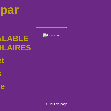
par 
ALABLE 
OLAIRES
t 
s
ne
↑ Haut de page