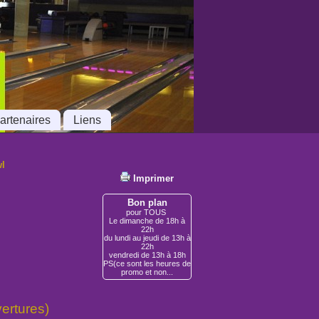
artenaires
Liens
wl
Imprimer
Bon plan
pour TOUS
Le dimanche de 18h à
22h
du lundi au jeudi de 13h à
22h
vendredi de 13h à 18h
PS(ce sont les heures de
promo et non...
ertures)