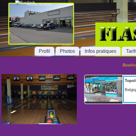
Réseau Busilook
Profil
Photos
Infos pratiques
Tarif
Bowlin
Topol
Belgiq