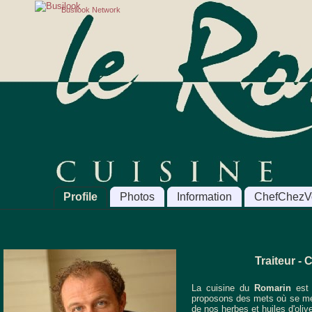
Busilook Network
Profile
Photos
Information
ChefChezV
Traiteur -
La cuisine du
Romarin
est 
proposons des mets où se méla
de nos herbes et huiles d'oliv