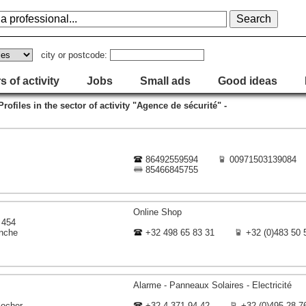
city or postcode:
s of activity
Jobs
Small ads
Good ideas
 Profiles in the sector of activity "Agence de sécurité" -
86492559594
00971503139084
85466845755
Online Shop
 454
nche
+32 498 65 83 31
+32 (0)483 50 
Alarme - Panneaux Solaires - Electricité
locher
+32 4 371 94 42
+32 (0)495 28 7