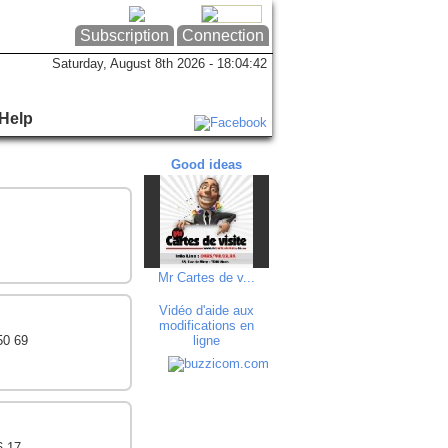
Subscription
Connection
Saturday, August 8th 2026 - 18:04:42
Help
Good ideas
Good ideas
Goo
Fabien DE RO (...
Mr Cartes de v...
Parfum
Vidéo d'aide aux
modifications en
50 69
ligne
6 17