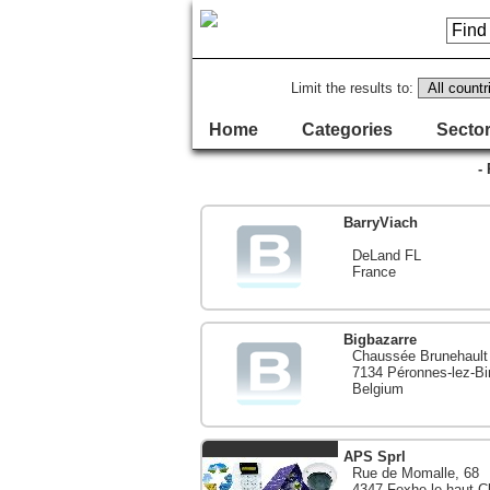
Limit the results to:
Home
Categories
Sector
-
BarryViach
DeLand FL
France
Bigbazarre
Chaussée Brunehault
7134 Péronnes-lez-Bi
Belgium
APS Sprl
Rue de Momalle, 68
4347 Fexhe-le-haut-C