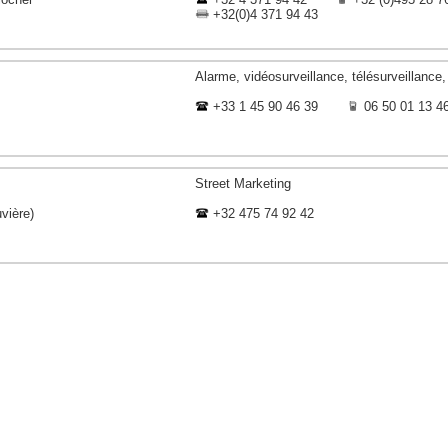
+32(0)4 371 94 43
Alarme, vidéosurveillance, télésurveillance, 
+33 1 45 90 46 39
06 50 01 13 4
Street Marketing
vière)
+32 475 74 92 42