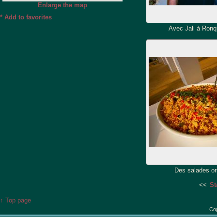
Enlarge the map
*
Add to favorites
Avec Jali à Ronq
Des salades ori
<<
St
↑ Top page
Cop