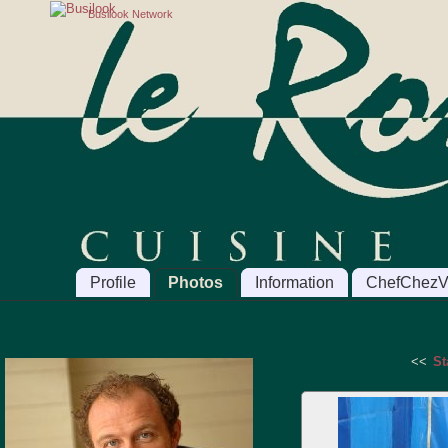
Busilook Network
Profile
Photos
Information
ChefChezV
<<
St